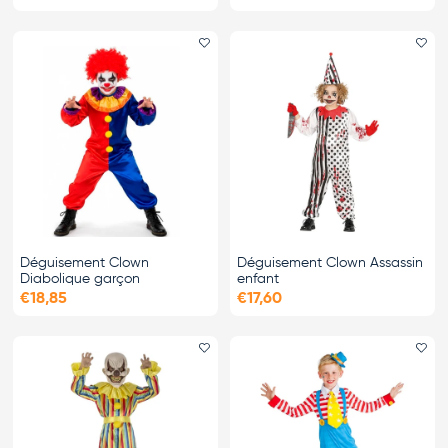
Ajouter le favori
Ajo
Déguisement Clown
Déguisement Clown Assassin
Diabolique garçon
enfant
€18,85
€17,60
Ajouter le favori
Ajo