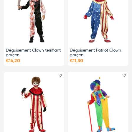
Déguisement Clown terrifiant
Déguisement Patriot Clown
garçon
garçon
€14,20
€11,30
Ajouter le favori
Ajo