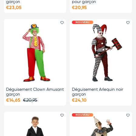
garçon
pour garçon
€23,05
€20,95
NOUVEAU
Ajouter le favori
Ajo
Déguisement Clown Amusant
Déguisement Arlequin noir
garçon
garçon
€14,65
€20,95
€24,10
NOUVEAU
Ajouter le favori
Ajo