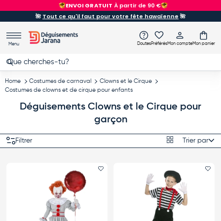
ENVOI GRATUIT
À partir de 90 €
Aller au contenu
🌺
Tout ce qu'il faut pour votre fête hawaïenne
🌺
Doutes
Préférés
Mon compte
Mon panier
Menu
Recherche
Rechercher
Home
Costumes de carnaval
Clowns et le Cirque
Costumes de clowns et de cirque pour enfants
Déguisements Clowns et le Cirque pour
garçon
Grille
Filtrer
Trier par
Trier par
Ajouter le favori
Ajo