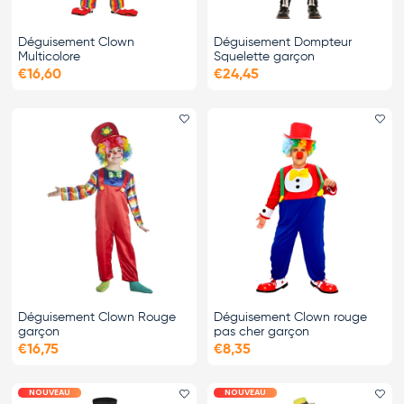
Déguisement Clown
Déguisement Dompteur
Multicolore
Squelette garçon
€16,60
€24,45
Ajouter le favori
Ajo
Déguisement Clown Rouge
Déguisement Clown rouge
garçon
pas cher garçon
€16,75
€8,35
NOUVEAU
NOUVEAU
Ajouter le favori
Ajo