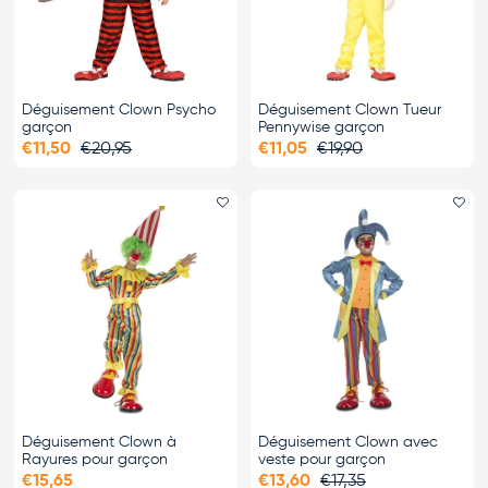
Déguisement Clown Psycho
Déguisement Clown Tueur
garçon
Pennywise garçon
€11,50
€20,95
€11,05
€19,90
Ajouter le favori
Ajo
Déguisement Clown à
Déguisement Clown avec
Rayures pour garçon
veste pour garçon
€15,65
€13,60
€17,35