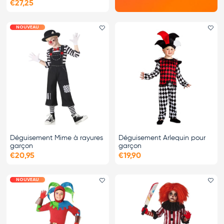
€27,25
NOUVEAU
Ajouter le favori
Ajo
Déguisement Mime à rayures
Déguisement Arlequin pour
garçon
garçon
€20,95
€19,90
NOUVEAU
Ajouter le favori
Ajo