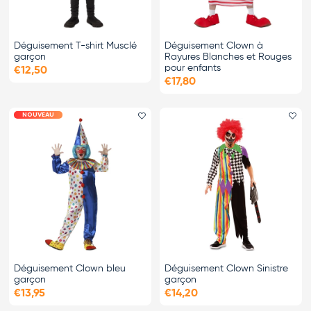
Déguisement T-shirt Musclé
Déguisement Clown à
garçon
Rayures Blanches et Rouges
pour enfants
€12,50
€17,80
NOUVEAU
Ajouter le favori
Ajo
Déguisement Clown bleu
Déguisement Clown Sinistre
garçon
garçon
€13,95
€14,20