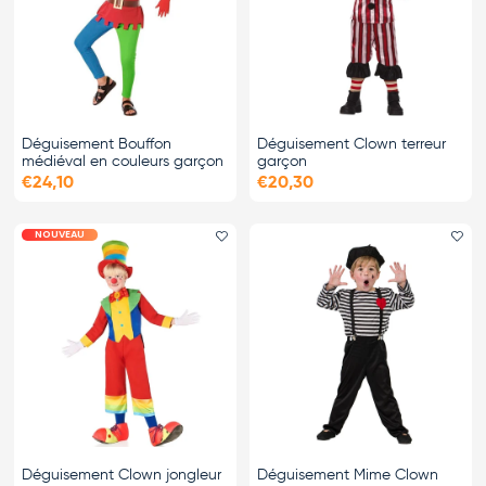
Déguisement Bouffon
Déguisement Clown terreur
médiéval en couleurs garçon
garçon
€24,10
€20,30
NOUVEAU
Ajouter le favori
Ajo
Déguisement Clown jongleur
Déguisement Mime Clown