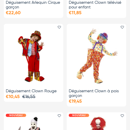
Déguisement Arlequin Cirque
Déguisement Clown télévisé
garçon
pour enfant
€22,60
€11,85
Ajouter le favori
Ajo
Déguisement Clown Rouge
Déguisement Clown à pois
garçon
€10,45
€16,55
€19,45
NOUVEAU
NOUVEAU
Ajouter le favori
Ajo