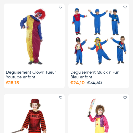
Ajouter le favori
Ajo
Deguisement Clown Tueur
Déguisement Quick n Fun
Youtube enfant
Bleu enfant
€18,15
€24,10
€34,60
Ajouter le favori
Ajo