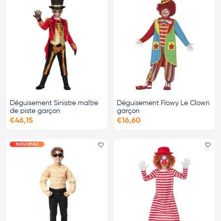
Déguisement Sinistre maître
Déguisement Flowy Le Clown
de piste garçon
garçon
€46,15
€16,60
NOUVEAU
Ajouter le favori
Ajo