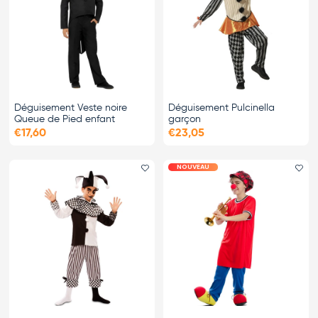
Déguisement Veste noire
Déguisement Pulcinella
Queue de Pied enfant
garçon
€17,60
€23,05
NOUVEAU
Ajouter le favori
Ajo