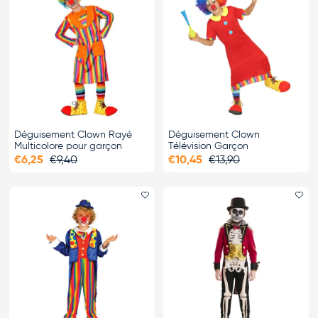
Déguisement Clown Rayé
Déguisement Clown
Multicolore pour garçon
Télévision Garçon
€6,25
€9,40
€10,45
€13,90
Ajouter le favori
Ajo