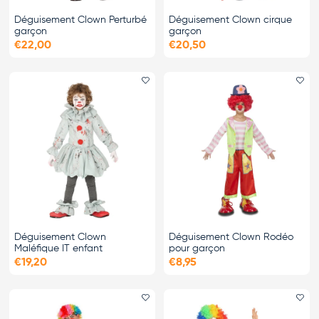
Déguisement Clown Perturbé
Déguisement Clown cirque
garçon
garçon
€22,00
€20,50
Ajouter le favori
Ajo
Déguisement Clown
Déguisement Clown Rodéo
Maléfique IT enfant
pour garçon
€19,20
€8,95
Ajouter le favori
Ajo