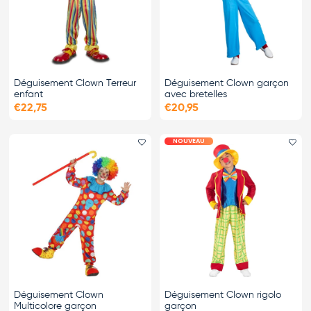
Déguisement Clown Terreur
Déguisement Clown garçon
enfant
avec bretelles
€22,75
€20,95
NOUVEAU
Ajouter le favori
Ajo
Déguisement Clown
Déguisement Clown rigolo
Multicolore garçon
garçon