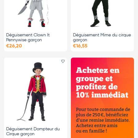
Déguisement Clown It
Déguisement Mime du cirque
Pennywise garçon
garçon
€26,20
€16,55
Ajouter le favori
Déguisement Dompteur du
Cirque garçon