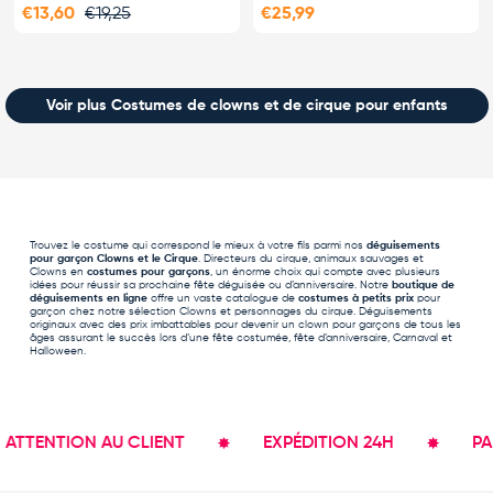
€13,60
€19,25
€25,99
Voir plus Costumes de clowns et de cirque pour enfants
Trouvez le costume qui correspond le mieux à votre fils parmi nos
déguisements
pour garçon
Clowns et le Cirque
. Directeurs du cirque, animaux sauvages et
Clowns en
costumes pour garçons
, un énorme choix qui compte avec plusieurs
idées pour réussir sa prochaine fête déguisée ou d’anniversaire. Notre
boutique de
déguisements en ligne
offre un vaste catalogue de
costumes à petits prix
pour
garçon chez notre sélection Clowns et personnages du cirque. Déguisements
originaux avec des prix imbattables pour devenir un clown pour garçons de tous les
âges assurant le succès lors d’une fête costumée, fête d’anniversaire, Carnaval et
Halloween.
ENTION AU CLIENT
EXPÉDITION 24H
PAIEME