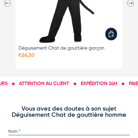
Précédent
Suiva
Choisir les opti
Déguisement Chat de gouttière garçon
Dé
€26,20
€3
RS
ATTENTION AU CLIENT
EXPÉDITION 24H
PAIEM
Vous avez des doutes à son sujet
Déguisement Chat de gouttière homme