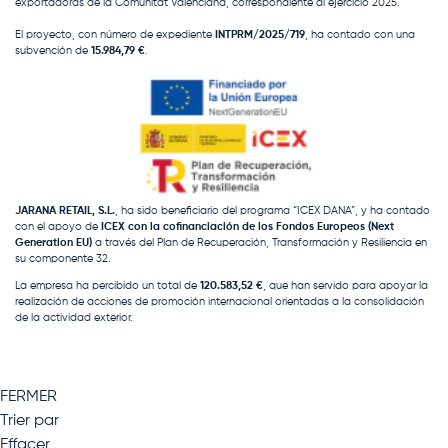
exportadoras de la Comunitat Valenciana, correspondiente al ejercicio 2025.
El proyecto, con número de expediente
INTPRM/2025/719
, ha contado con una
subvención de
15.984,79 €
.
JARANA RETAIL, S.L.
, ha sido beneficiario del programa “ICEX DANA”, y ha contado
con el apoyo de
ICEX con la cofinanciación de los Fondos Europeos (Next
Generation EU)
a través del Plan de Recuperación, Transformación y Resiliencia en
su componente 32.
La empresa ha percibido un total de
120.583,52 €
, que han servido para apoyar la
realización de acciones de promoción internacional orientadas a la consolidación
de la actividad exterior.
FERMER
Trier par
Effacer