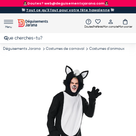
ENVOI GRATUIT
À partir de 90 €
Aller au contenu
🌺
Tout ce qu'il faut pour votre fête hawaïenne
🌺
Doutes
Préférés
Mon compte
Mon panier
Menu
Recherche
Rechercher
Déguisements Jarana
Costumes de carnaval
Costumes d'animaux