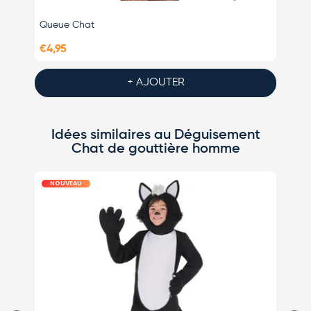
Queue Chat
Masqu
€4,95
€4,95
+ AJOUTER
Idées similaires au Déguisement
Chat de gouttière homme
NOUVEAU