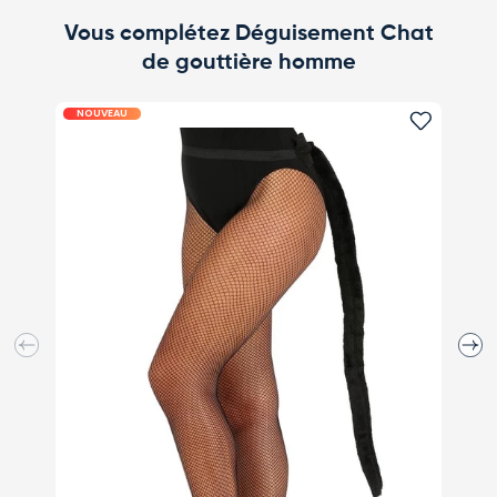
Vous complétez Déguisement Chat
de gouttière homme
NOUVEAU
NOUV
Ajouter 
Précédent
Suiva