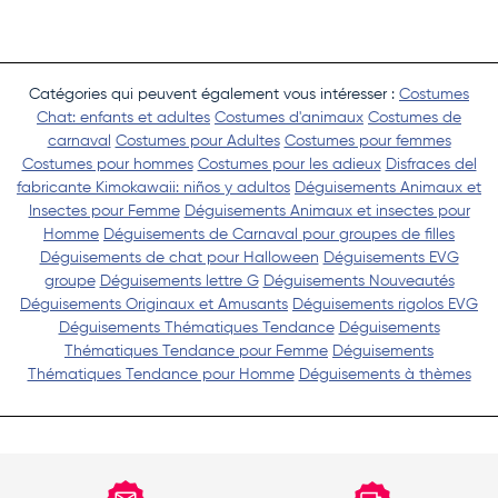
Catégories qui peuvent également vous intéresser :
Costumes
Chat: enfants et adultes
Costumes d'animaux
Costumes de
carnaval
Costumes pour Adultes
Costumes pour femmes
Costumes pour hommes
Costumes pour les adieux
Disfraces del
fabricante Kimokawaii: niños y adultos
Déguisements Animaux et
Insectes pour Femme
Déguisements Animaux et insectes pour
Homme
Déguisements de Carnaval pour groupes de filles
Déguisements de chat pour Halloween
Déguisements EVG
groupe
Déguisements lettre G
Déguisements Nouveautés
Déguisements Originaux et Amusants
Déguisements rigolos EVG
Déguisements Thématiques Tendance
Déguisements
Thématiques Tendance pour Femme
Déguisements
Thématiques Tendance pour Homme
Déguisements à thèmes