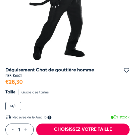
Déguisement Chat de gouttière homme
Aj
REF.
K6621
€28,30
Taille
Guide des tailles
M/L
En stock
Recevez-le le
Aug 13
Qté
CHOISISSEZ VOTRE TAILLE