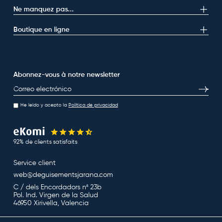
Ne manquez pas...
Boutique en ligne
Abonnez-vous à notre newsletter
E-mail
S’inscri
He leído y acepto la
Política de privacidad
92% de clients satisfaits
Service client
web@deguisementsjarana.com
C / dels Encordadors nª 23b
Pol. Ind. Virgen de la Salud
46950 Xirivella, Valencia