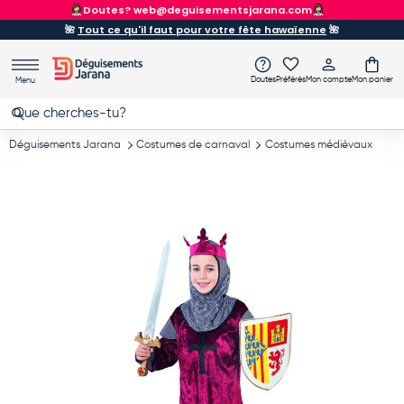
sjarana.com
ENVOI GRATUIT
À partir de 90
Aller au contenu
🌺
Tout ce qu'il faut pour votre fête hawaïenne
🌺
Doutes
Préférés
Mon compte
Mon panier
Menu
Recherche
Rechercher
Déguisements Jarana
Costumes de carnaval
Costumes médiévaux