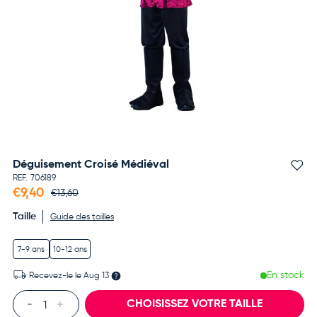
Déguisement Croisé Médiéval
Aj
REF.
706189
€9,40
€13,60
Taille
Guide des tailles
7-9 ans
10-12 ans
En stock
Recevez-le le
Aug 13
Qté
CHOISISSEZ VOTRE TAILLE