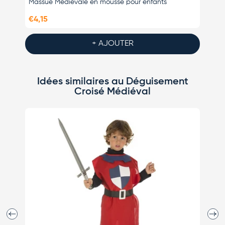
Massue Médiévale en mousse pour enfants
Épée S
€4,15
€6,90
+ AJOUTER
Idées similaires au Déguisement
Croisé Médiéval
Précédent
Suiva