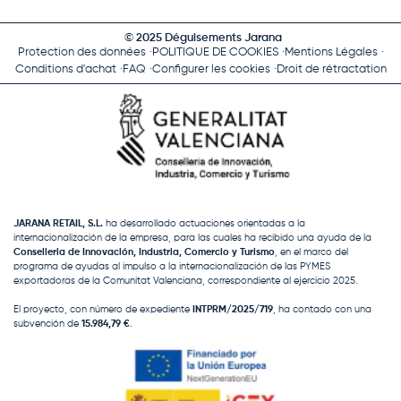
© 2025 Déguisements Jarana
Protection des données
POLITIQUE DE COOKIES
Mentions Légales
Conditions d'achat
FAQ
Configurer les cookies
Droit de rétractation
JARANA RETAIL, S.L.
ha desarrollado actuaciones orientadas a la
internacionalización de la empresa, para las cuales ha recibido una ayuda de la
Conselleria de Innovación, Industria, Comercio y Turismo
, en el marco del
programa de ayudas al impulso a la internacionalización de las PYMES
exportadoras de la Comunitat Valenciana, correspondiente al ejercicio 2025.
El proyecto, con número de expediente
INTPRM/2025/719
, ha contado con una
subvención de
15.984,79 €
.