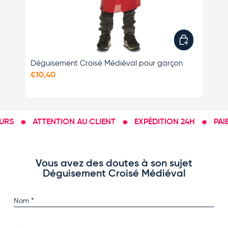
Choisir les opti
Déguisement Croisé Médiéval pour garçon
Dé
€10,40
€1
RS
ATTENTION AU CLIENT
EXPÉDITION 24H
PAIE
Vous avez des doutes à son sujet
Déguisement Croisé Médiéval