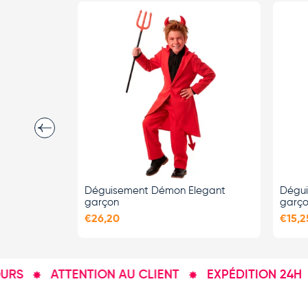
Précédent
CHOISIR LES
OPTIONS
Déguisement Démon Élegant
Dégui
garçon
garç
€26,20
€15,2
ATTENTION AU CLIENT
EXPÉDITION 24H