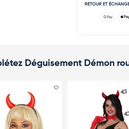
RETOUR ET ÉCHANG
létez Déguisement Démon ro
ri
Ajouter le favori