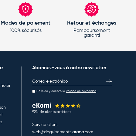
Modes de paiement
Retour et échanges
100% sécurisés
Remboursement
garanti
ne
Abonnez-vous à notre newsletter
E-mail
S’inscrire
hoisir
He leído y acepto la
Política de privacidad
ison
92% de clients satisfaits
nt
es
Service client
web@deguisementsjarana.com