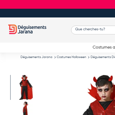
Aller au contenu
Recherche
Costumes a
Déguisements Jarana
Costumes Halloween
Déguisements Di
Charger l’image 1 dans la vue de galerie