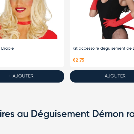
e Diable
Kit accessoire déguisement de 
€2,75
+ AJOUTER
+ AJOUTER
laires au Déguisement Démon r