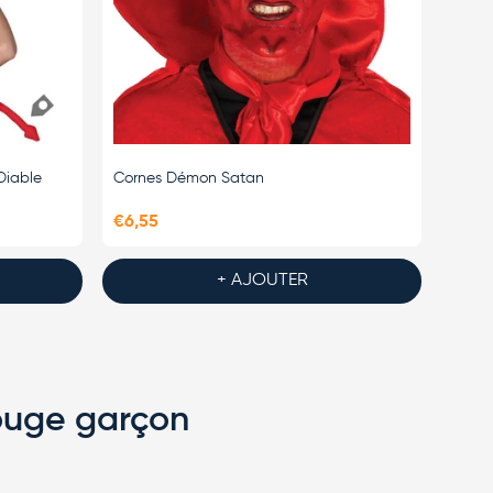
Diable
Cornes Démon Satan
€6,55
+ AJOUTER
ouge garçon