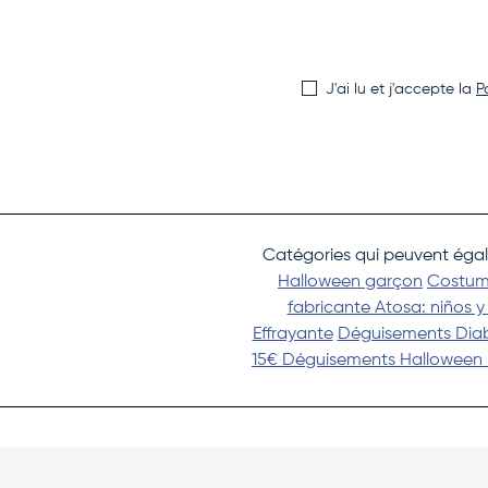
J'ai lu et j'accepte la
P
Catégories qui peuvent égal
Halloween garçon
Costum
fabricante Atosa: niños y
Effrayante
Déguisements Diab
15€
Déguisements Halloween 