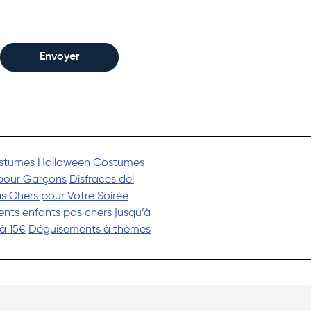
Envoyer
stumes Halloween
Costumes
pour Garçons
Disfraces del
s Chers pour Votre Soirée
nts enfants pas chers jusqu’à
à 15€
Déguisements à thèmes