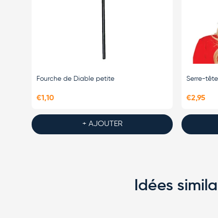
Fourche de Diable petite
Serre-têt
€1,10
€2,95
+ AJOUTER
Idées simi