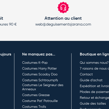
it
Attention au client
ures 90 €
web@deguisementsjarana.com
oujours
Ne manquez pas...
Boutique en lig
Costumes K-Pop
Qui sommes nous?
Costumes Harry Potter
7 raisons de nous c
Costumes Scooby Doo
Contact
Costumes Schtroumpfs
Guide d'achat
Costumes Le Seigneur des
Expédition et livra
Anneaux
Modes de paieme
Costumes Grease
Retour et échang
Costume Pat' Patrouille
Guide des tailles
Costumes Trolls