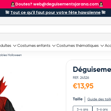
ENVOI GRATUIT
À partir de 90 €
🌺
Tout ce qu'il faut pour votre fête hawaïenne
🌺
dultes
Costumes enfants
Costumes thématiques
Acc
ables Halloween
Déguiseme
REF.
24526
€13,95
Taille
Guide des taill
3-4 ans
5-6 ans