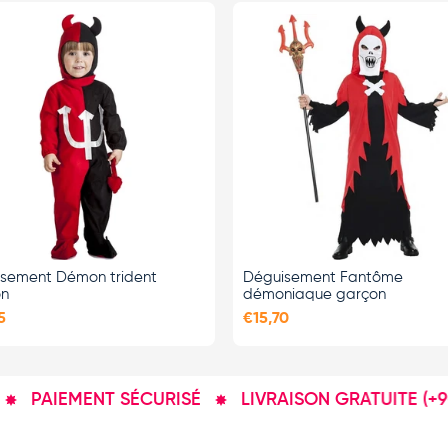
CHOISIR LES
CHOISIR LES
OPTIONS
OPTIONS
sement Démon trident
Déguisement Fantôme
on
démoniaque garçon
5
€15,70
PAIEMENT SÉCURISÉ
LIVRAISON GRATUITE (+90€)