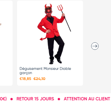
Suivant
CHOISIR LES
OPTIONS
Déguisement Monsieur Diable
Déguisemen
garçon
Morts garç
€18,85
€24,10
€30,20
RETOUR 15 JOURS
ATTENTION AU CLIENT