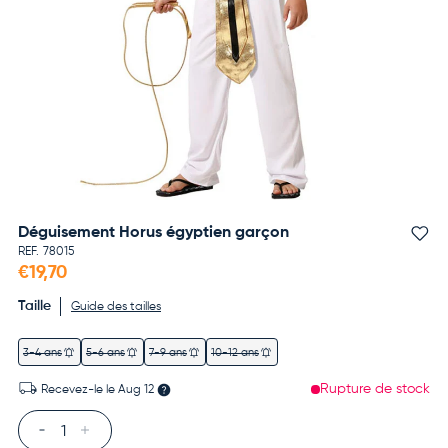
Déguisement Horus égyptien garçon
Aj
REF.
78015
€19,70
Taille
Guide des tailles
3-4 ans
5-6 ans
7-9 ans
10-12 ans
Rupture de stock
Recevez-le le
Aug 12
Qté