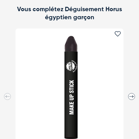
Vous complétez Déguisement Horus
égyptien garçon
NOUV
Ajouter 
Précédent
Suiva