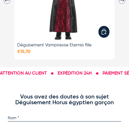
Choisir les opti
Déguisement Vampiresse Eternia fille
Dé
€15,70
€1
TTENTION AU CLIENT
EXPÉDITION 24H
PAIEMENT SÉC
Vous avez des doutes à son sujet
Déguisement Horus égyptien garçon