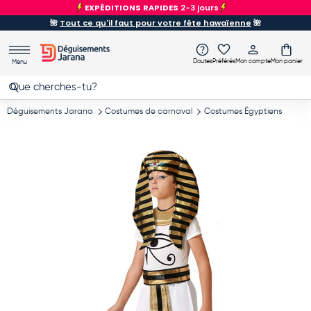
EXPÉDITIONS RAPIDES
2-3 jours
Aller au contenu
🌺
Tout ce qu'il faut pour votre fête hawaïenne
🌺
Doutes
Préférés
Mon compte
Mon panier
Menu
Recherche
Rechercher
Déguisements Jarana
Costumes de carnaval
Costumes Égyptiens