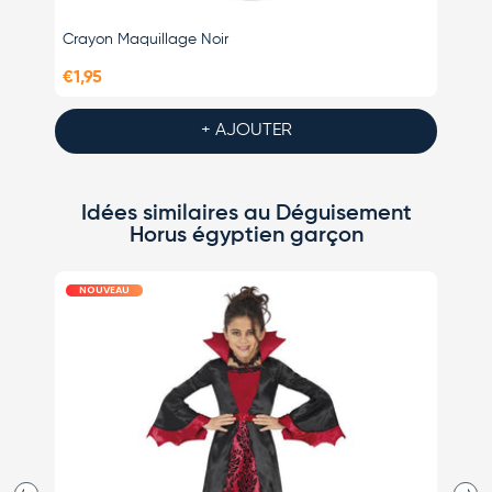
Crayon Maquillage Noir
Scept
€1,95
€4,95
+ AJOUTER
Idées similaires au Déguisement
Horus égyptien garçon
NOUVEAU
N
Précédent
Suiva