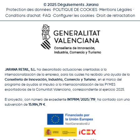
© 2025 Déguisements Jarana
Protection des données
POLITIQUE DE COOKIES
Mentions Légales
Conditions d'achat
FAQ
Configurer les cookies
Droit de rétractation
JARANA RETAIL, S.L.
ha desarrollado actuaciones orientadas a la
internacionalización de la empresa, para las cuales ha recibido una ayuda de la
Conselleria de Innovación, Industria, Comercio y Turismo
, en el marco del
programa de ayudas al impulso a la internacionalización de las PYMES
exportadoras de la Comunitat Valenciana, correspondiente al ejercicio 2025.
El proyecto, con número de expediente
INTPRM/2025/719
, ha contado con una
subvención de
15.984,79 €
.