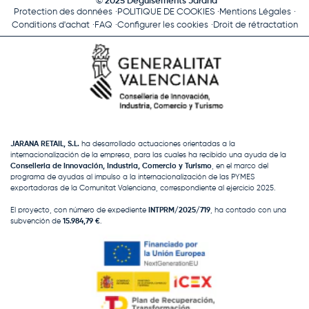
© 2025 Déguisements Jarana
Protection des données
POLITIQUE DE COOKIES
Mentions Légales
Conditions d'achat
FAQ
Configurer les cookies
Droit de rétractation
JARANA RETAIL, S.L.
ha desarrollado actuaciones orientadas a la
internacionalización de la empresa, para las cuales ha recibido una ayuda de la
Conselleria de Innovación, Industria, Comercio y Turismo
, en el marco del
programa de ayudas al impulso a la internacionalización de las PYMES
exportadoras de la Comunitat Valenciana, correspondiente al ejercicio 2025.
El proyecto, con número de expediente
INTPRM/2025/719
, ha contado con una
subvención de
15.984,79 €
.