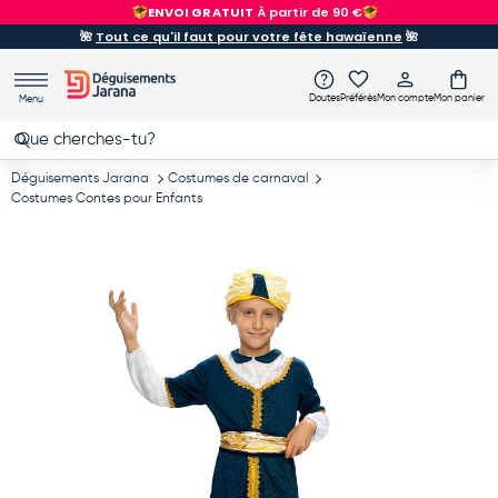
ENVOI GRATUIT
À partir de 90 €
Aller au contenu
🌺
Tout ce qu'il faut pour votre fête hawaïenne
🌺
Doutes
Préférés
Mon compte
Mon panier
Menu
Recherche
Rechercher
Déguisements Jarana
Costumes de carnaval
Costumes Contes pour Enfants