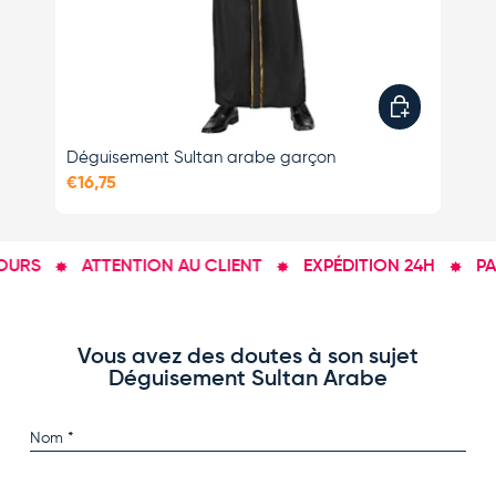
Choisir les opti
Déguisement Sultan arabe garçon
Dé
€16,75
€2
URS
ATTENTION AU CLIENT
EXPÉDITION 24H
PAI
Vous avez des doutes à son sujet
Déguisement Sultan Arabe