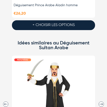
Déguisement Prince Arabe Aladin homme
Épée A
€26,20
€6,95
+ CHOISIR LES OPTIONS
Idées similaires au Déguisement
Sultan Arabe
NOUVEAU
Précédent
Suiva