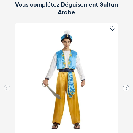
Vous complétez Déguisement Sultan
Arabe
Ajouter 
Précédent
Suiva