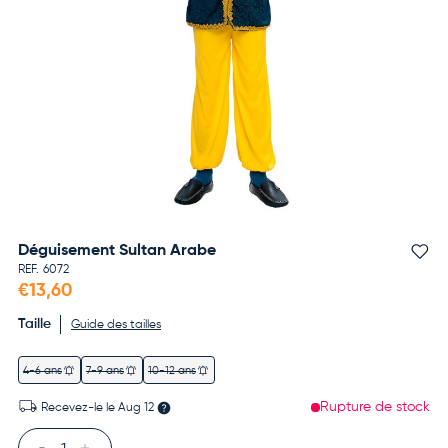
Déguisement Sultan Arabe
Aj
REF.
6072
€13,60
Taille
Guide des tailles
4-6 ans
7-9 ans
10-12 ans
Rupture de stock
Recevez-le le
Aug 12
Qté