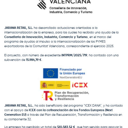
JARANA RETAIL, S.L.
ha desarrollado actuaciones orientadas a la
internacionalización de la empresa, para las cuales ha recibido una ayuda de la
Conselleria de Innovación, Industria, Comercio y Turismo
, en el marco del
programa de ayudas al impulso a la internacionalización de las PYMES
exportadoras de la Comunitat Valenciana, correspondiente al ejercicio 2025.
El proyecto, con número de expediente
INTPRM/2025/719
, ha contado con una
subvención de
15.984,79 €
.
JARANA RETAIL, S.L.
, ha sido beneficiario del programa “ICEX DANA”, y ha contado
con el apoyo de
ICEX con la cofinanciación de los Fondos Europeos (Next
Generation EU)
a través del Plan de Recuperación, Transformación y Resiliencia en
su componente 32.
La empresa ha percibido un total de
120.583,52 €
, que han servido para apoyar la