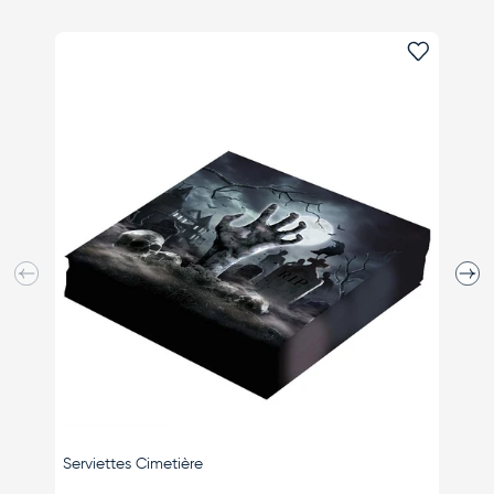
Ajouter 
Précédent
Suiva
Serviettes Cimetière
Verres