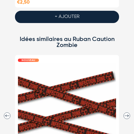
€2,50
€2,50
+ AJOUTER
Idées similaires au Ruban Caution
Zombie
NOUVEAU
N
Précédent
Suiva