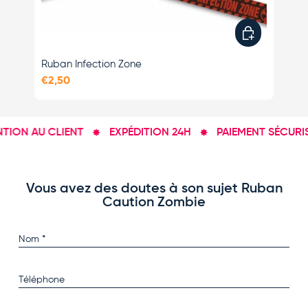
Ajouter au pan
Ruban Infection Zone
Dé
€2,50
€7,
ION AU CLIENT
EXPÉDITION 24H
PAIEMENT SÉCURISÉ
Vous avez des doutes à son sujet Ruban
Caution Zombie