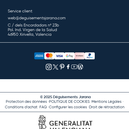
Service client
web@deguisementsjarana.com
C / dels Encordadors nª 23b
Pol. Ind. Virgen de la Salud
46950 Xirivella, Valencia
© 2025 Déguisements Jarana
Protection des données
POLITIQUE DE COOKIES
Mentions Légales
Conditions d'achat
FAQ
Configurer les cookies
Droit de rétractation