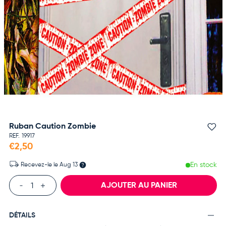
Ruban Caution Zombie
Aj
REF.
19917
€2,50
En stock
Recevez-le le
Aug 13
Qté
AJOUTER AU PANIER
DÉTAILS