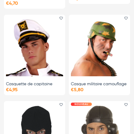
€4,70
Ajouter le favori
Ajo
Casquette de capitaine
Casque militaire camouflage
€4,95
€5,80
NOUVEAU
Ajouter le favori
Ajo