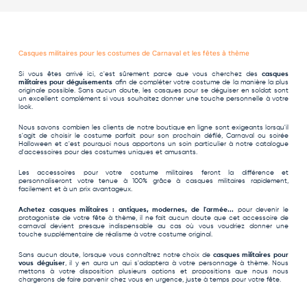
Casques militaires pour les costumes de Carnaval et les fêtes à thème
Si vous êtes arrivé ici, c'est sûrement parce que vous cherchez des
casques
militaires pour déguisements
afin de compléter votre costume de la manière la plus
originale possible. Sans aucun doute, les casques pour se déguiser en soldat sont
un excellent complément si vous souhaitez donner une touche personnelle à votre
look.
Nous savons combien les clients de notre boutique en ligne sont exigeants lorsqu'il
s'agit de choisir le costume parfait pour son prochain défilé,
Carnaval
ou
soirée
Halloween
et c'est pourquoi nous apportons un soin particulier à notre catalogue
d'accessoires pour des costumes uniques et amusants
.
Les accessoires pour votre
costume militaires
feront la différence et
personnaliseront votre tenue à 100% grâce à casques militaires rapidement,
facilement et à un prix avantageux.
Achetez casques militaires : antiques, modernes, de l'armée...
pour devenir le
protagoniste de votre fête à thème, il ne fait aucun doute que cet accessoire de
carnaval devient presque indispensable au cas où vous voudriez donner une
touche supplémentaire de réalisme à votre
costume original
.
Sans aucun doute, lorsque vous connaîtrez notre choix de
casques militaires pour
vous déguiser
, il y en aura un qui s'adaptera à votre personnage à thème. Nous
mettons à votre disposition plusieurs options et propositions que nous nous
chargerons de faire parvenir chez vous en urgence, juste à temps pour votre fête.