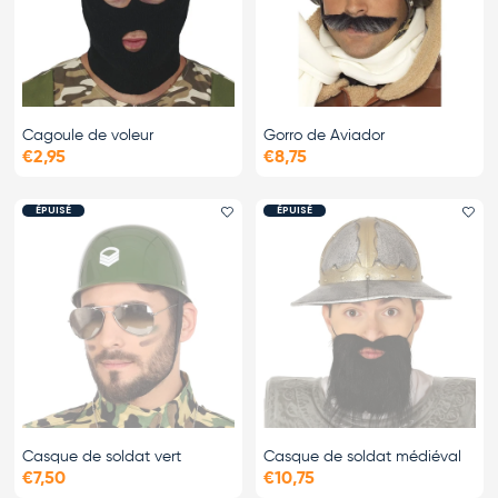
Cagoule de voleur
Gorro de Aviador
€2,95
€8,75
ÉPUISÉ
ÉPUISÉ
Ajouter le favori
Ajo
Casque de soldat vert
Casque de soldat médiéval
€7,50
€10,75