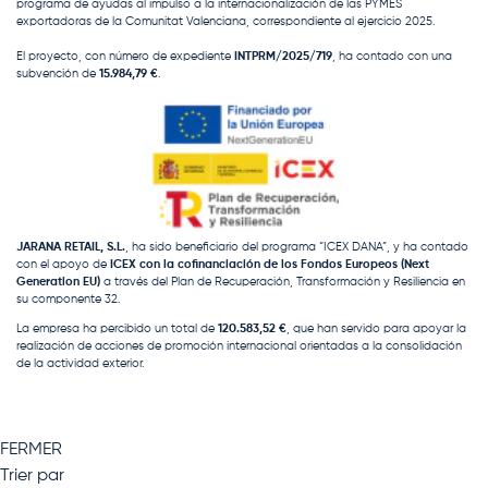
programa de ayudas al impulso a la internacionalización de las PYMES
exportadoras de la Comunitat Valenciana, correspondiente al ejercicio 2025.
El proyecto, con número de expediente
INTPRM/2025/719
, ha contado con una
subvención de
15.984,79 €
.
JARANA RETAIL, S.L.
, ha sido beneficiario del programa “ICEX DANA”, y ha contado
con el apoyo de
ICEX con la cofinanciación de los Fondos Europeos (Next
Generation EU)
a través del Plan de Recuperación, Transformación y Resiliencia en
su componente 32.
La empresa ha percibido un total de
120.583,52 €
, que han servido para apoyar la
realización de acciones de promoción internacional orientadas a la consolidación
de la actividad exterior.
FERMER
Trier par