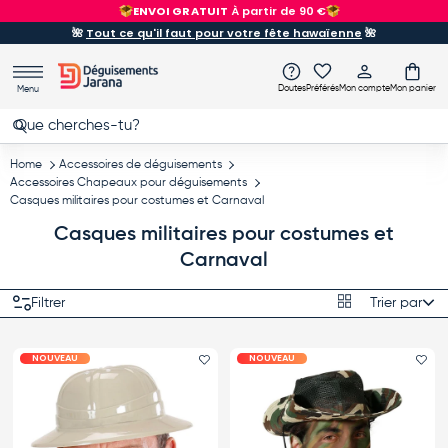
ENVOI GRATUIT
À partir de 90 €
Aller au contenu
🌺
Tout ce qu'il faut pour votre fête hawaïenne
🌺
Doutes
Préférés
Mon compte
Mon panier
Menu
Recherche
Rechercher
Home
Accessoires de déguisements
Accessoires Chapeaux pour déguisements
Casques militaires pour costumes et Carnaval
Casques militaires pour costumes et
Carnaval
Grille
Filtrer
Trier par
Trier par
NOUVEAU
NOUVEAU
Ajouter le favori
Ajo