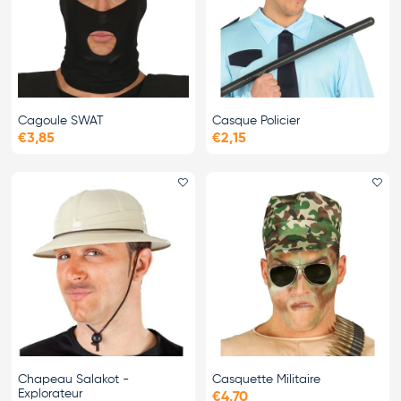
Cagoule SWAT
Casque Policier
€3,85
€2,15
Ajouter le favori
Ajo
Chapeau Salakot -
Casquette Militaire
Explorateur
€4,70