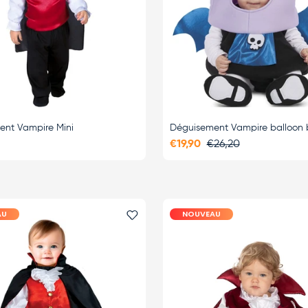
ent Vampire Mini
Déguisement Vampire balloon
€19,90
€26,20
AU
NOUVEAU
i
Ajouter le favori