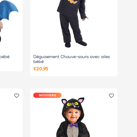
 bébé
Déguisement Chauve-souris avec ailes
bébé
€20,95
NOUVEAU
Ajouter le favori
Ajouter le 