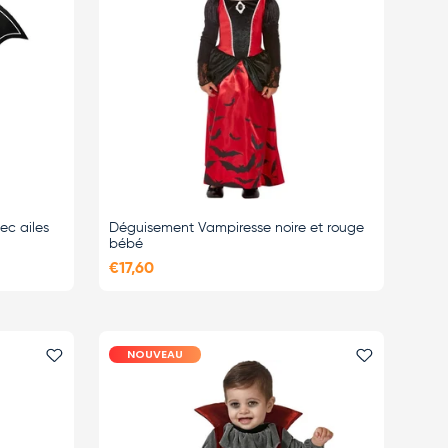
c ailes
Déguisement Vampiresse noire et rouge
bébé
€17,60
NOUVEAU
Ajouter le favori
Ajouter le 