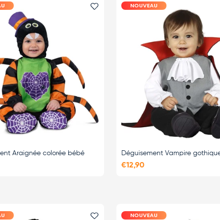
AU
NOUVEAU
i
Ajouter le favori
ent Araignée colorée bébé
Déguisement Vampire gothiqu
€12,90
AU
NOUVEAU
i
Ajouter le favori