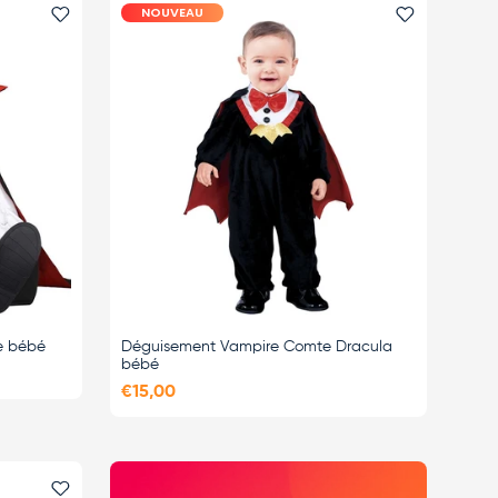
NOUVEAU
Ajouter le favori
Ajouter le 
e bébé
Déguisement Vampire Comte Dracula
bébé
€15,00
Ajouter le favori