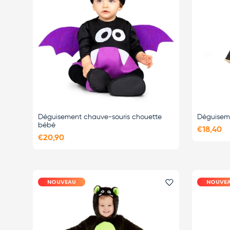
Déguisement chauve-souris chouette
Déguisem
bébé
€18,40
€20,90
NOUVEAU
NOUVE
Ajouter le favor