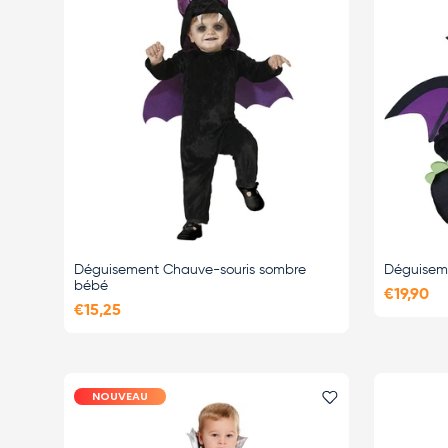
Déguisement Chauve-souris sombre
Déguisem
bébé
€19,90
€15,25
NOUVEAU
Ajouter le favor