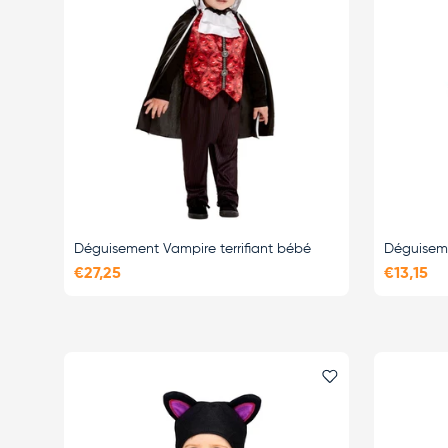
Déguisement Vampire terrifiant bébé
Déguisem
€27,25
€13,15
Ajouter le favor