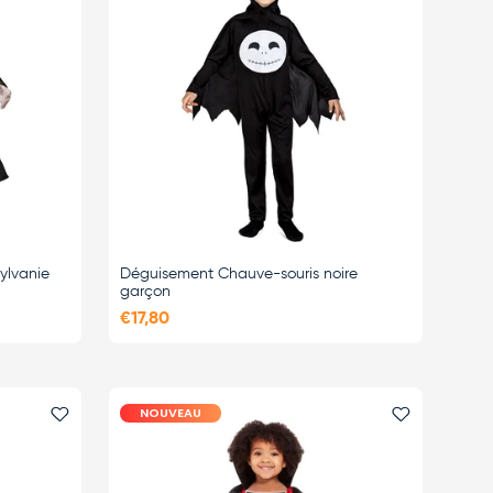
ylvanie
Déguisement Chauve-souris noire
garçon
€17,80
NOUVEAU
Ajouter le favori
Ajouter le 