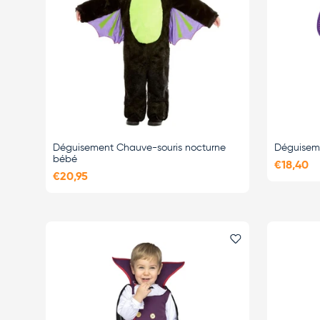
Déguisement Chauve-souris nocturne
Déguisem
bébé
€18,40
€20,95
Ajouter le favor