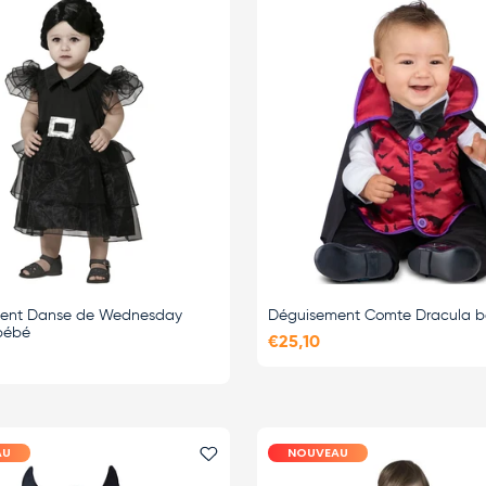
ent Danse de Wednesday
Déguisement Comte Dracula 
bébé
€25,10
AU
NOUVEAU
i
Ajouter le favori