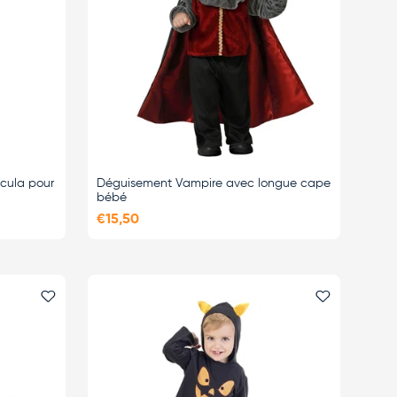
cula pour
Déguisement Vampire avec longue cape
bébé
€15,50
Ajouter le favori
Ajouter le 