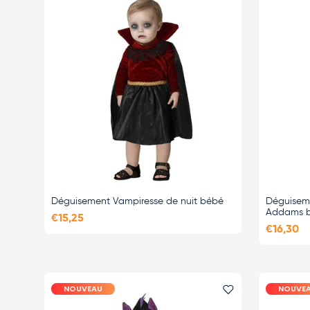
Déguisement Vampiresse de nuit bébé
Déguisem
Addams 
€15,25
€16,30
NOUVEAU
NOUVE
Ajouter le favor