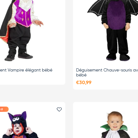
ent Vampire élégant bébé
Déguisement Chauve-souris ave
bébé
€30,99
AU
i
Ajouter le favori