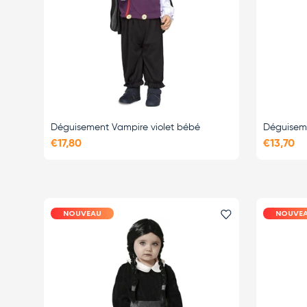
Déguisement Vampire violet bébé
Déguisem
€17,80
€13,70
NOUVEAU
NOUVE
Ajouter le favor