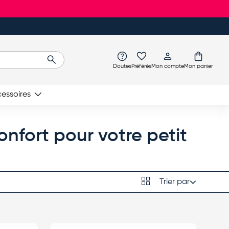
Rechercher
Doutes
Préférés
Mon compte
Mon panier
essoires
nfort pour votre petit
Grille
Trier par