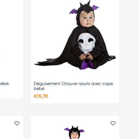
bébé
Déguisement Chauve-souris avec cape
bébé
€15,70
Ajouter le favori
Ajouter le 