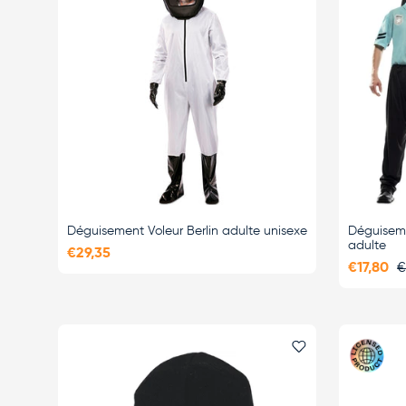
Déguisement Voleur Berlin adulte unisexe
Déguiseme
adulte
€29,35
€17,80
€
Ajouter le favor