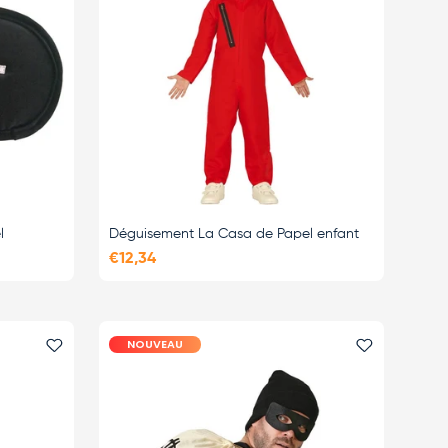
l
Déguisement La Casa de Papel enfant
€12,34
NOUVEAU
Ajouter le favori
Ajouter le 