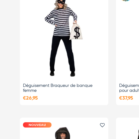
Déguisement Braqueur de banque
Déguisem
femme
pour adul
€26,95
€37,95
NOUVEAU
Ajouter le favor