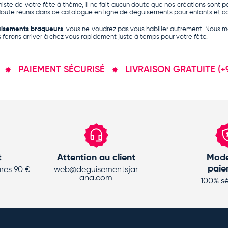
iste de votre fête à thème, il ne fait aucun doute que nos créations sont p
doute réunis dans ce catalogue en ligne de
déguisements pour enfants
et
c
uisements braqueurs
, vous ne voudrez pas vous habiller autrement. Nous me
ferons arriver à chez vous rapidement juste à temps pour votre fête.
PAIEMENT SÉCURISÉ
LIVRAISON GRATUITE (+90€)
t
Attention au client
Mode
paie
res 90 €
web@deguisementsjar
ana.com
100% sé