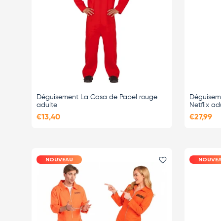
Déguisement La Casa de Papel rouge
Déguiseme
adulte
Netflix ad
€13,40
€27,99
NOUVEAU
NOUVE
Ajouter le favor