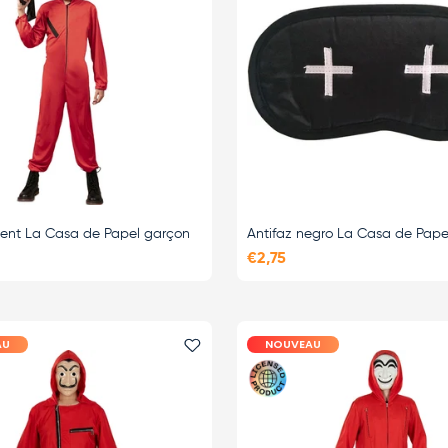
ent La Casa de Papel garçon
Antifaz negro La Casa de Pape
€2,75
AU
NOUVEAU
i
Ajouter le favori