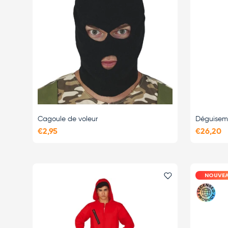
Cagoule de voleur
Déguisem
€2,95
€26,20
NOUVE
Ajouter le favor