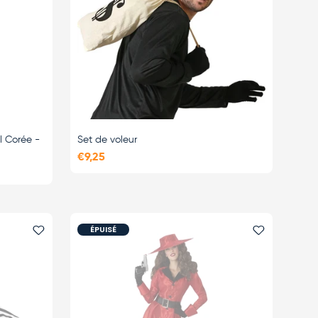
 Corée -
Set de voleur
€9,25
ÉPUISÉ
Ajouter le favori
Ajouter le 