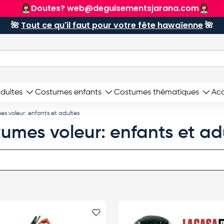
ENVOI GRATUIT
À partir de 90 €
🌺
Tout ce qu'il faut pour votre fête hawaïenne
🌺
dultes
Costumes enfants
Costumes thématiques
Acc
s voleur: enfants et adultes
umes voleur: enfants et ad
i
Ajouter le favori