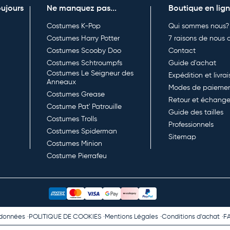
oujours
Ne manquez pas...
Boutique en lig
Costumes K-Pop
Qui sommes nous?
Costumes Harry Potter
7 raisons de nous c
Costumes Scooby Doo
Contact
Costumes Schtroumpfs
Guide d'achat
Costumes Le Seigneur des
Expédition et livra
Anneaux
Modes de paieme
Costumes Grease
Retour et échang
Costume Pat' Patrouille
Guide des tailles
Costumes Trolls
Professionnels
Costumes Spiderman
Sitemap
Costumes Minion
Costume Pierrafeu
 données
POLITIQUE DE COOKIES
Mentions Légales
Conditions d'achat
F