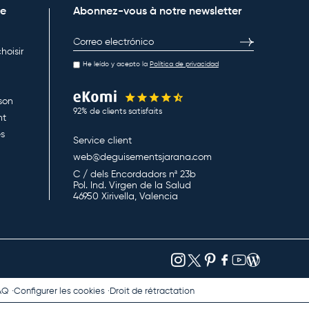
ne
Abonnez-vous à notre newsletter
E-mail
S’inscrire
hoisir
He leído y acepto la
Política de privacidad
ison
92% de clients satisfaits
nt
es
Service client
web@deguisementsjarana.com
C / dels Encordadors nª 23b
Pol. Ind. Virgen de la Salud
46950 Xirivella, Valencia
AQ
Configurer les cookies
Droit de rétractation