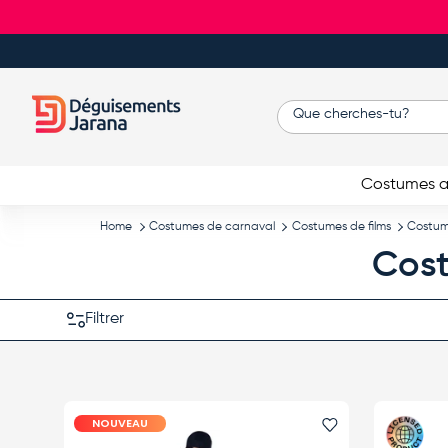
Aller au contenu
Recherche
Costumes a
Home
Costumes de carnaval
Costumes de films
Costume
Cost
Filtrer
NOUVEAU
Ajouter le favor